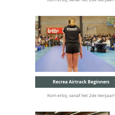
Recrea Airtrack Beginners
Kom erbij, vanaf het 2de leerjaar!