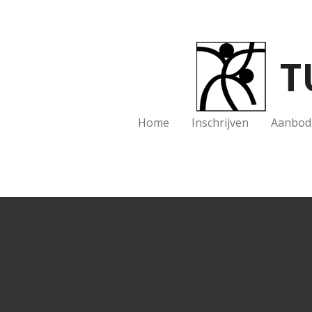
Ga
direct
naar
T
de
hoofdinhoud
Home
Inschrijven
Aanbod