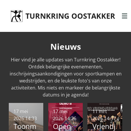
Ga
direct
TURNKRING OOSTAKKER
naar
de
hoofdinhoud
Nieuws
Hier vind je alle updates van Turnkring Oostakker!
Ontdek belangrijke evenementen,
inschrijvingsaankondigingen voor sportkampen en
wedstrijden, en de leukste foto's van onze
activiteiten. Mis niets en markeer de belangrijkste
datums in je agenda!
17 mei
17 mei
11 mrt
2026
14:33
2026
14:26
2026
14:37
Toonm
Open
Vriendj