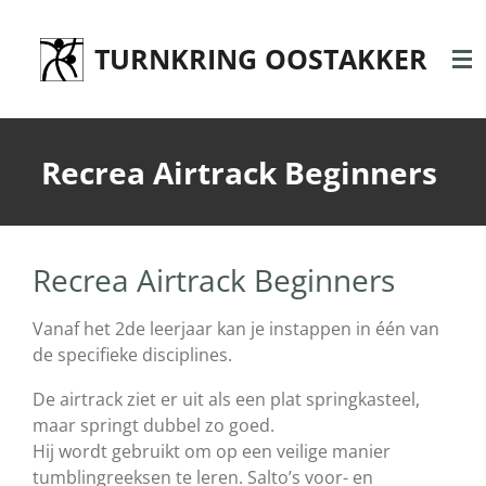
Ga
direct
TURNKRING OOSTAKKER
naar
de
hoofdinhoud
Recrea Airtrack Beginners
Recrea Airtrack Beginners
Vanaf het 2de leerjaar kan je instappen in één van
de specifieke disciplines.
De airtrack ziet er uit als een plat springkasteel,
maar springt dubbel zo goed.
Hij wordt gebruikt om op een veilige manier
tumblingreeksen te leren. Salto’s voor- en