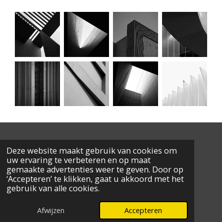
✉ info@tkoostakker.be
Deze website maakt gebruik van cookies om
uw ervaring te verbeteren en op maat
gemaakte advertenties weer te geven. Door op
‘Accepteren’ te klikken, gaat u akkoord met het
F
I
gebruik van alle cookies.
a
n
© 2026 Turnkring Oostakker
c
s
Powered by
JouwWeb
e
t
Afwijzen
Accepteren
b
a