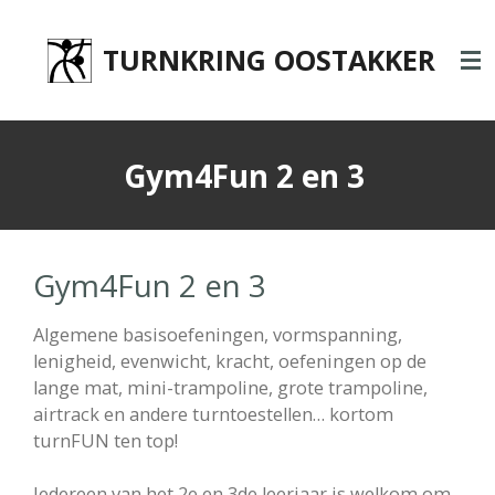
Ga
direct
TURNKRING OOSTAKKER
naar
de
hoofdinhoud
Gym4Fun 2 en 3
Gym4Fun 2 en 3
Algemene basisoefeningen, vormspanning,
lenigheid, evenwicht, kracht, oefeningen op de
lange mat, mini-trampoline, grote trampoline,
airtrack en andere turntoestellen… kortom
turnFUN ten top!
Iedereen van het 2e en 3de leerjaar is welkom om