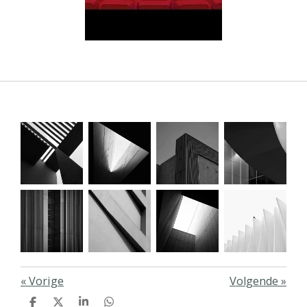
«
Vorige
Volgende
»
D
D
S
D