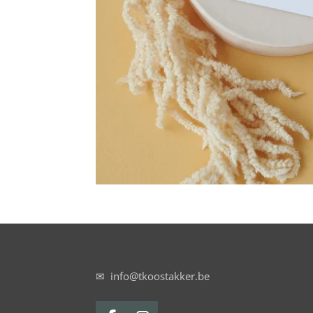
✉ info@tkoostakker.be