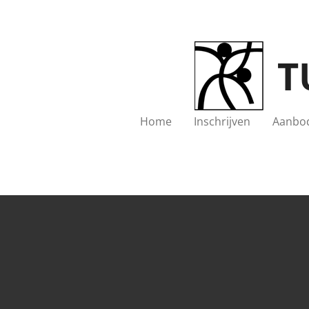
Ga
direct
naar
T
de
hoofdinhoud
Home
Inschrijven
Aanbo